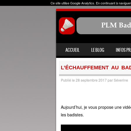
Ce site utilise Google Analytics. En continuant à navig
ALLER AU CONTENU
ACCUEIL
LE BLOG
INFOS P
MENU
L’ÉCHAUFFEMENT AU BA
Publié le
28 septembre 2017
par
Séverine
Aujourd’hui, je vous propose une vidéo
les badistes.