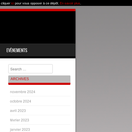
 cliquer
ici
pour vous opposer à ce dépôt.
En savoir plus
.
EVÈNEMENTS
Chercher
ARCHIVES
novembre 2024
octobre 2024
avril 2023
février 2023
janvier 2023