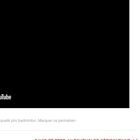
tiqueté
plm badminton
. Marquer ce
permalien
.