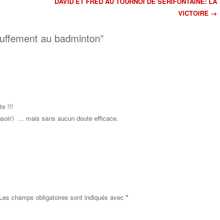
DAVID ET FRED AU TOURNOI DE SÉRIFONTAINE: LA
VICTOIRE
→
article
auffement au badminton
”
e !!!
rasoir》… mais sans aucun doute efficace.
Répondr
e
Les champs obligatoires sont indiqués avec
*