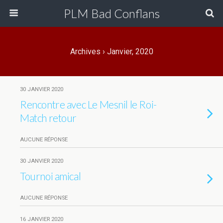
PLM Bad Conflans
Archives › Janvier, 2020
30 JANVIER 2020
Rencontre avec Le Mesnil le Roi-
Match retour
AUCUNE RÉPONSE
30 JANVIER 2020
Tournoi amical
AUCUNE RÉPONSE
16 JANVIER 2020