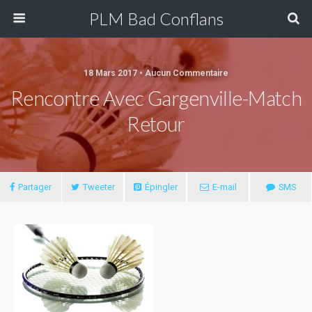
PLM Bad Conflans
18 Mars 2017 • Aucun Commentaire
Rencontre Avec Gargenville-Match
Retour
Partager
Tweeter
Épingler
E-mail
SMS