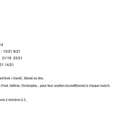
14
 : 13/21 8/21
2 21/18 23/21
/21 14/21
d levé » David , blessé au dos.
à Fred, Valérie, Christophe… pour leur soutien inconditionnel à chaque match.
ns 2 victoires à 5,