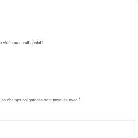
Répondr
e
e vidéo ça serait génial !
Répondr
e
Les champs obligatoires sont indiqués avec
*