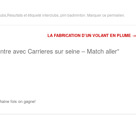
lubs
,
Résultats
et étiqueté
interclubs
,
plm badminton
. Marquer ce
permalien
.
LA FABRICATION D’UN VOLANT EN PLUME
→
article
tre avec Carrieres sur seine – Match aller
”
haine fois on gagne!
Répondr
e