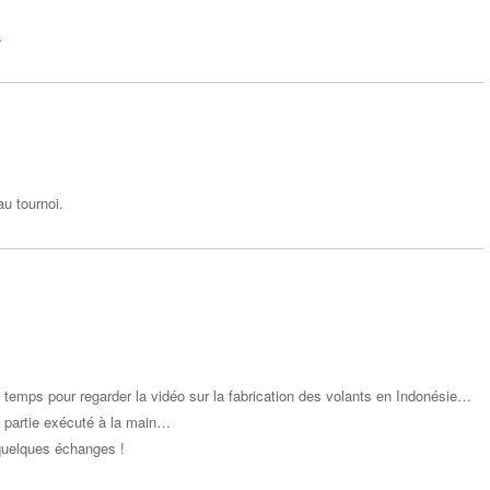
a
Répondr
e
u tournoi.
Répondr
e
 temps pour regarder la vidéo sur la fabrication des volants en Indonésie…
e partie exécuté à la main…
quelques échanges !