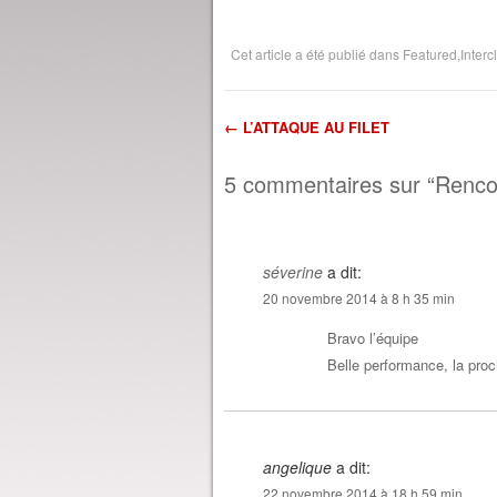
Cet article a été publié dans
Featured
,
Interc
←
L’ATTAQUE AU FILET
Navigation dans l'
5 commentaires sur “
Rencon
séverine
a dit:
20 novembre 2014 à 8 h 35 min
Bravo l’équipe
Belle performance, la proc
angelique
a dit:
22 novembre 2014 à 18 h 59 min