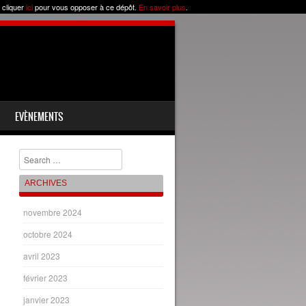
 cliquer
ici
pour vous opposer à ce dépôt.
En savoir plus
.
EVÈNEMENTS
Chercher
ARCHIVES
novembre 2024
octobre 2024
avril 2023
février 2023
janvier 2023