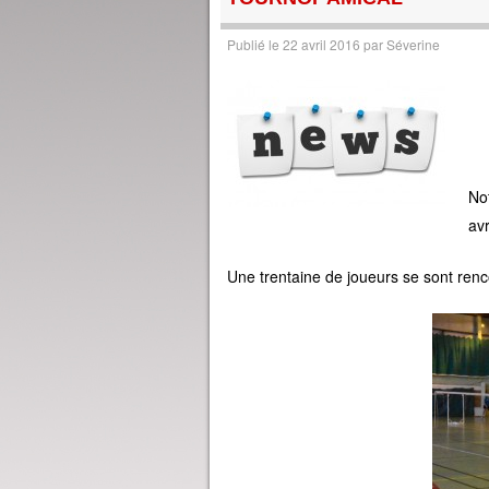
Publié le
22 avril 2016
par
Séverine
Not
avr
Une trentaine de joueurs
se sont ren