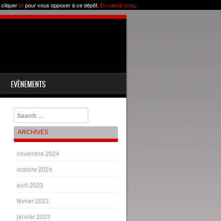
 cliquer
ici
pour vous opposer à ce dépôt.
En savoir plus
.
EVÈNEMENTS
Chercher
ARCHIVES
novembre 2024
octobre 2024
avril 2023
février 2023
janvier 2023