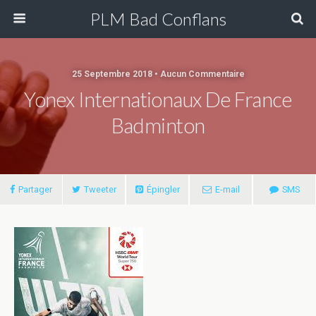
PLM Bad Conflans
25 Septembre 2018 • Aucun Commentaire
Yonex Internationaux De France
Badminton
Partager
Tweeter
Épingler
E-mail
SMS