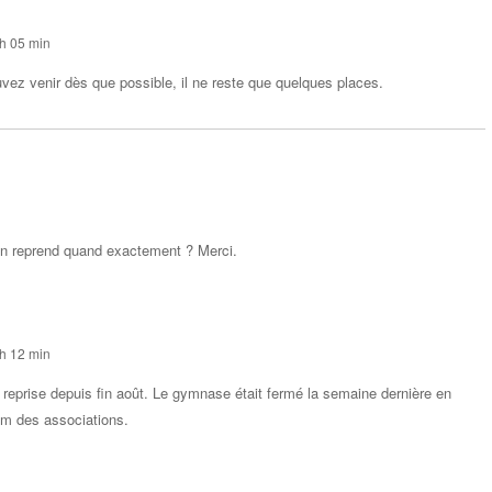
e
h 05 min
vez venir dès que possible, il ne reste que quelques places.
Répondr
e
on reprend quand exactement ? Merci.
Répondr
e
h 12 min
 reprise depuis fin août. Le gymnase était fermé la semaine dernière en
um des associations.
Répondr