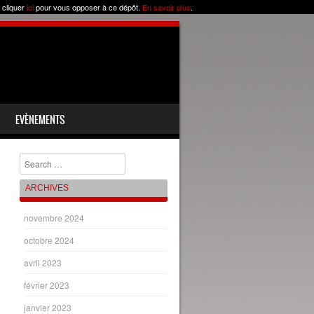
 cliquer
ici
pour vous opposer à ce dépôt.
En savoir plus
.
EVÈNEMENTS
Chercher
ARCHIVES
novembre 2024
octobre 2024
avril 2023
février 2023
janvier 2023