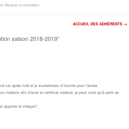
ed
. Marquer ce
permalien
.
ACCUEIL DES ADHÉRENTS
→
article
ption saison 2018-2019
”
nd cet après midi et je souhaiterais m’inscrire pour l’année
n médecin afin d’avoir le certificat médical, je peux venir qu’à partir du
?
us apporter le chèque?
Répondr