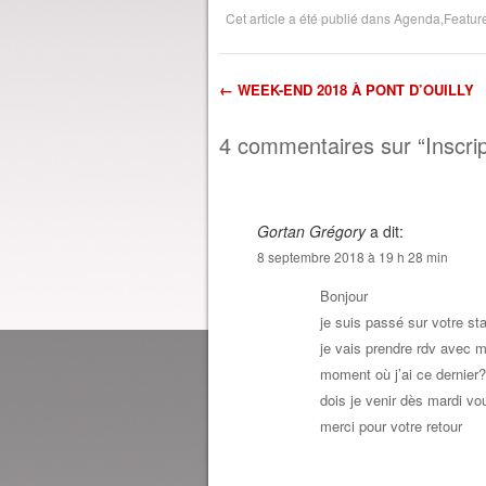
Cet article a été publié dans
Agenda
,
Featur
←
WEEK-END 2018 À PONT D’OUILLY
Navigation dans l'
4 commentaires sur “
Inscri
Gortan Grégory
a dit:
8 septembre 2018 à 19 h 28 min
Bonjour
je suis passé sur votre sta
je vais prendre rdv avec mo
moment où j’ai ce dernier
dois je venir dès mardi vo
merci pour votre retour